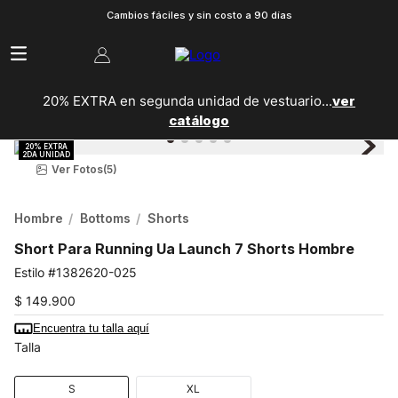
Cambios fáciles y sin costo a 90 días
20% EXTRA en segunda unidad de vestuario...
ver
catálogo
Ver Fotos
(5)
Hombre
Bottoms
Shorts
Short Para Running Ua Launch 7 Shorts Hombre
1382620-025
$
149
.
900
Encuentra tu talla aquí
Talla
S
XL