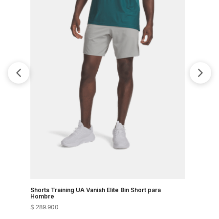
Shorts Training UA Vanish Elite 8in Short para
Shorts Tra
Hombre
Hombre
$
289
.
900
$
289
.
900