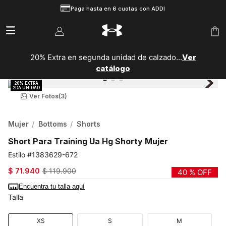
Paga hasta en 6 cuotas con ADDI
20% Extra en segunda unidad de calzado...
Ver
catálogo
Ver Fotos
(3)
Mujer
Bottoms
Shorts
Short Para Training Ua Hg Shorty Mujer
1383629-672
$
71
.
940
$
119
.
900
40 %
OFF
Encuentra tu talla aquí
Talla
XS
S
M