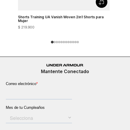
Shorts Training UA Vanish Woven 2in1 Shorts para
Shorts Tr
Mujer
$
219
.
900
$
149
.
900
Mantente Conectado