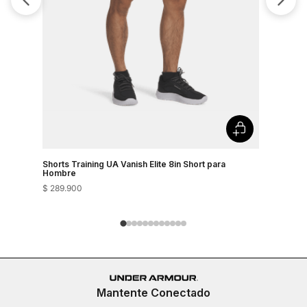
Shorts Training UA Vanish Elite 8in Short para
Shorts Tra
Hombre
Hombre
$
289
.
900
$
289
.
900
Mantente Conectado