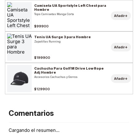
Camiseta UA Sportstyle Left Chest para
Hombre
Tops Camisetas Manga Corta
+
Añadir
$99900
Tenis UA Surge 3 para Hombre
Zapatillas Running
+
Añadir
$199900
Cachucha Para Golf M Drive Low Rope
Adj Hombre
Accesorios Cachuchas y Gorros
+
Añadir
$129900
Comentarios
Cargando el resumen…