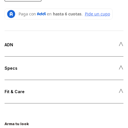
˄
ADN
˄
Specs
˄
Fit & Care
Arma tu look