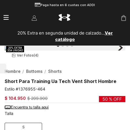
Paga hasta en 6 cuotas con ADDI
20% Extra en segunda unidad de calzado...
Ver
catálogo
Ver Fotos
(4)
Hombre
Bottoms
Shorts
Short Para Training Ua Tech Vent Short Hombre
1376955-464
$
104
.
950
$
209
.
900
50 %
OFF
Encuentra tu talla aquí
Talla
S