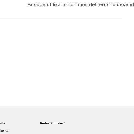
Velociti
Busque utilizar sinónimos del termino desea
Medias
Short
nta
Redes Sociales
cuenta