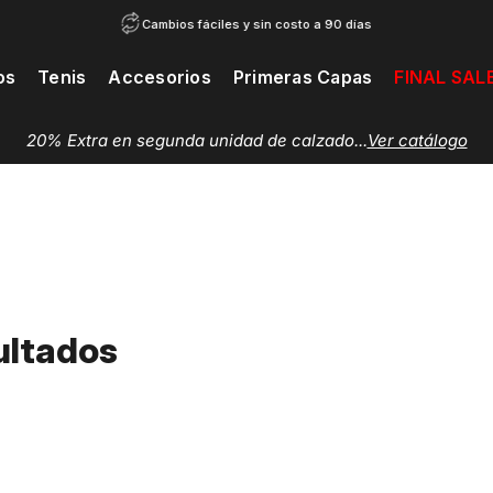
Cambios fáciles y sin costo a 90 días
os
Tenis
Accesorios
Primeras Capas
FINAL SAL
20% Extra en segunda unidad de calzado...
Ver catálogo
ultados