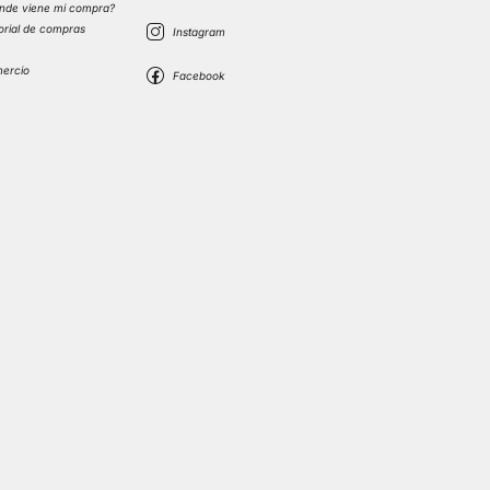
nde viene mi compra?
torial de compras
s
mercio