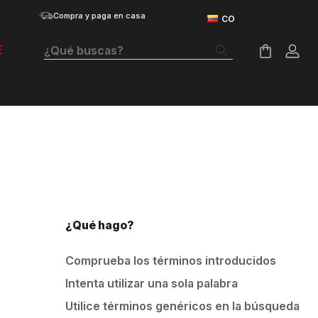
Compra y paga en casa
¿Qué buscas?
E
Términos Más Buscados
Botas
Tenis Mujer
Tenis Hombre
Tenis
¿Qué hago?
Velociti Distance
Comprueba los términos introducidos
Guayos
Intenta utilizar una sola palabra
Basketball
Utilice términos genéricos en la búsqueda