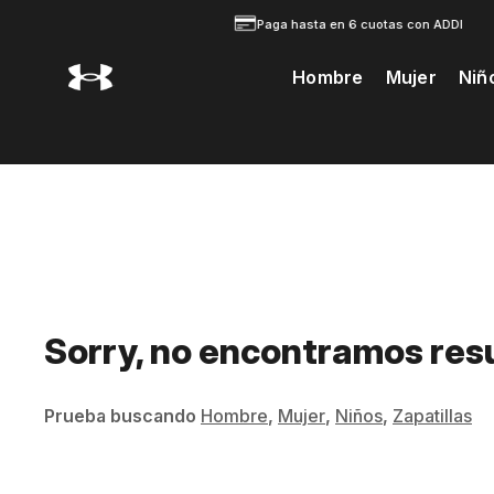
Paga hasta en 6 cuotas con ADDI
Hombre
Mujer
Niñ
Te Prodria Interesar
Sorry, no encontramos res
Prueba buscando
Hombre
,
Mujer
,
Niños
,
Zapatillas