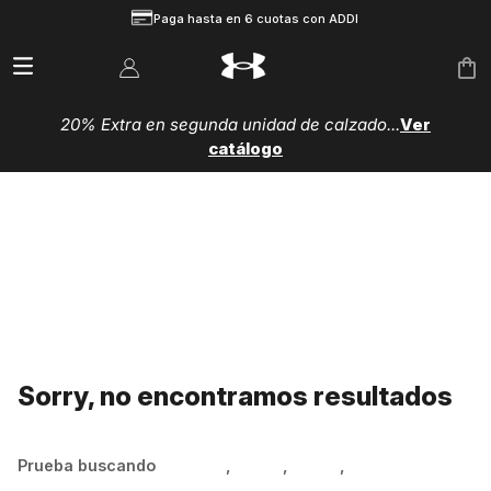
Paga hasta en 6 cuotas con ADDI
20% Extra en segunda unidad de calzado...
Ver
catálogo
Sorry, no encontramos resultados
Prueba buscando
Hombre
,
Mujer
,
Niños
,
Zapatillas