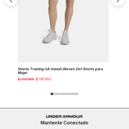
Shorts Training UA Vanish Woven 2in1 Shorts para
Shorts Tr
Mujer
$
219
.
900
$
197
.
910
$
149
.
900
Mantente Conectado