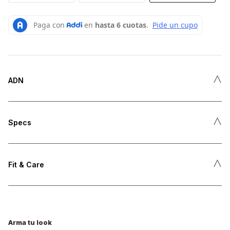
˄
ADN
˄
Specs
˄
Fit & Care
Arma tu look