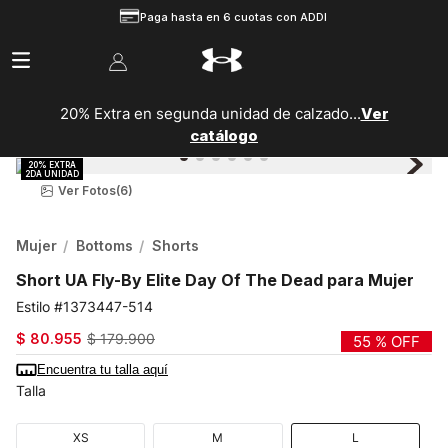
Paga hasta en 6 cuotas con ADDI
20% Extra en segunda unidad de calzado...
Ver
catálogo
Ver Fotos
(6)
Mujer
Bottoms
Shorts
Short UA Fly-By Elite Day Of The Dead para Mujer
1373447-514
$
80
.
955
$
179
.
900
55 %
OFF
Encuentra tu talla aquí
Talla
XS
M
L