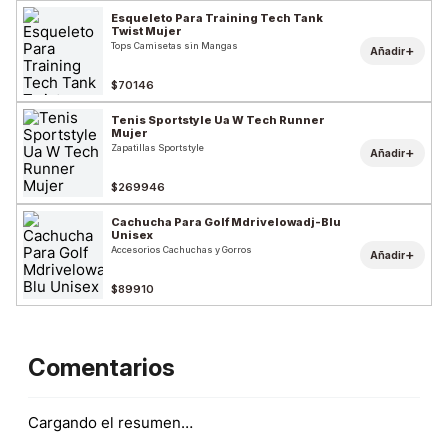
Esqueleto Para Training Tech Tank
Twist Mujer
Tops Camisetas sin Mangas
+
Añadir
$70146
Tenis Sportstyle Ua W Tech Runner
Mujer
Zapatillas Sportstyle
+
Añadir
$269946
Cachucha Para Golf Mdrivelowadj-Blu
Unisex
Accesorios Cachuchas y Gorros
+
Añadir
$89910
Comentarios
Cargando el resumen…