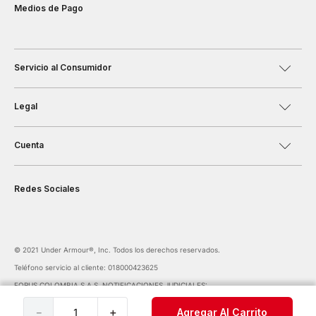
Medios de Pago
Servicio al Consumidor
Legal
Cuenta
Redes Sociales
©️ 2021 Under Armour®️, Inc. Todos los derechos reservados.
Teléfono servicio al cliente: 018000423625
FORUS COLOMBIA S.A.S. NOTIFICACIONES JUDICIALES:
notificaciones@forus.com.co
| Av. Carrera 45 Nº 108-27 BOGOTÁ COLOMBIA
－
＋
Agregar Al Carrito