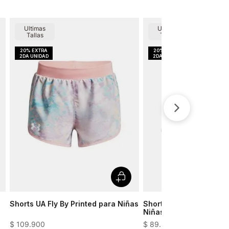
Ultimas
Ultimas
Tallas
Tallas
Shorts UA Fly By Printed para Niñas
Short UA Play Up Tri Co
Niñas
$
109
.
900
$
89
.
900