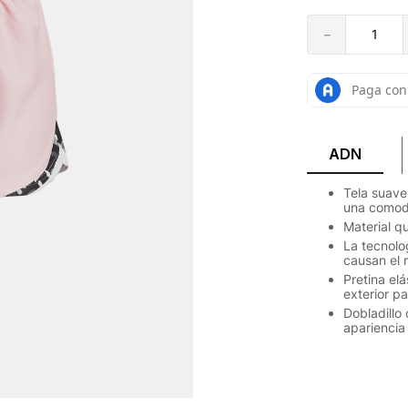
－
ADN
Tela suave
una comodi
Material q
La tecnolo
causan el 
Pretina elá
exterior p
Dobladillo
apariencia