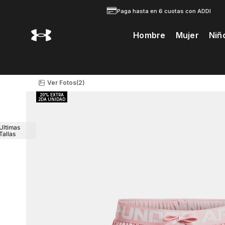
Paga hasta en 6 cuotas con ADDI
Hombre
Mujer
Niñ
Te Prodria Interesar
Ver Fotos
(2)
Ultimas
Tallas