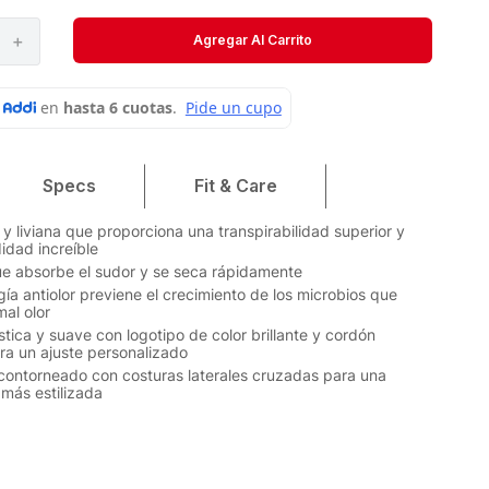
Velociti
＋
Agregar Al Carrito
Medias
Short
Specs
Fit & Care
 y liviana que proporciona una transpirabilidad superior y
dad increíble
ue absorbe el sudor y se seca rápidamente
gía antiolor previene el crecimiento de los microbios que
mal olor
stica y suave con logotipo de color brillante y cordón
ara un ajuste personalizado
 contorneado con costuras laterales cruzadas para una
 más estilizada