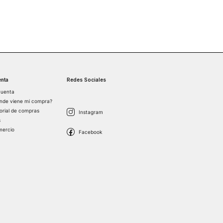
nta
Redes Sociales
cuenta
nde viene mi compra?
torial de compras
s
mercio