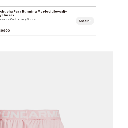
chucha Para Running Mvelocitilowadj-
y Unisex
esorios Cachuchas y Gorros
+
Añadir
39900