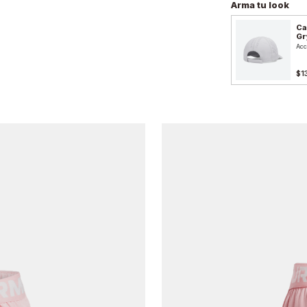
Arma tu look
Ca
Gr
Acc
$1