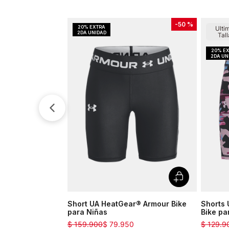
-
50 %
Ulti
Tall
Short UA HeatGear® Armour Bike
Shorts
para Niñas
Bike pa
$
159
.
900
$
79
.
950
$
129
.
9