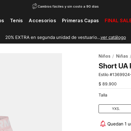
Cambios fáciles y sin costo a 90 días
os
Tenis
Accesorios
Primeras Capas
FINAL SAL
20% EXTRA en segunda unidad de vestuario...
ver catálogo
Niños
Niñas
Short UA 
1369924
$
89
.
900
Talla
YXS.
Quedan 1 u