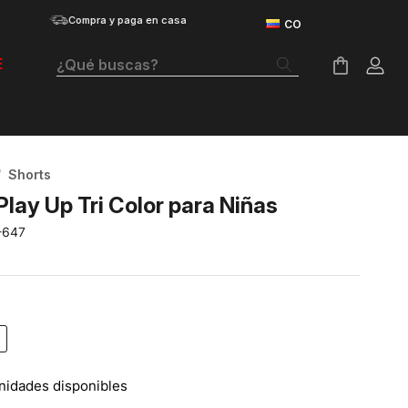
Compra y paga en casa
¿Qué buscas?
E
Términos Más Buscados
Botas
Shorts
Tenis Mujer
Play Up Tri Color para Niñas
Tenis Hombre
-647
Tenis
Velociti Distance
Guayos
Basketball
nidades disponibles