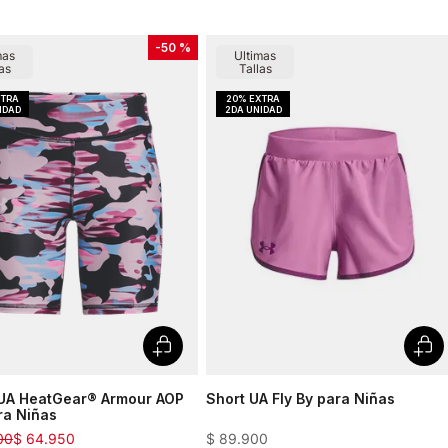
-
50 %
mas
Ultimas
as
Tallas
 UA HeatGear® Armour AOP
Short UA Fly By para Niñas
ra Niñas
00
$
64
.
950
$
89
.
900