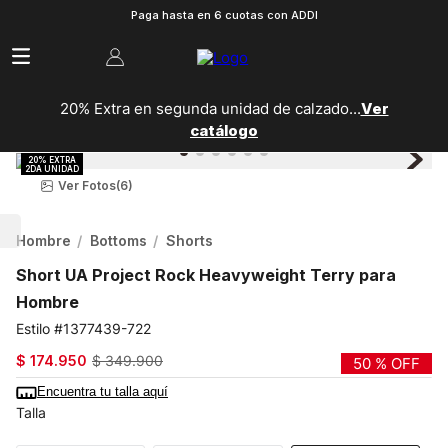
Paga hasta en 6 cuotas con ADDI
20% Extra en segunda unidad de calzado...
Ver
catálogo
Ver Fotos
(6)
Hombre
Bottoms
Shorts
Short UA Project Rock Heavyweight Terry para
Hombre
1377439-722
$
174
.
950
$
349
.
900
50 %
OFF
Encuentra tu talla aquí
Talla