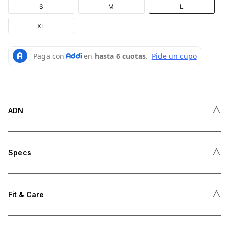
S
M
L
XL
˄
ADN
˄
Specs
˄
Fit & Care