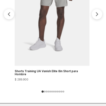
Shorts Training UA Vanish Elite 8in Short para
Shorts Tra
Hombre
Hombre
$
289
.
900
$
289
.
900