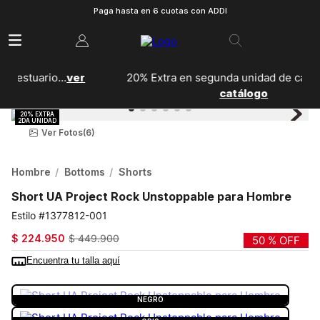
Paga hasta en 6 cuotas con ADDI
r
20% Extra en segunda unidad de calzado...
Ver
catálogo
Ver Fotos
(6)
Hombre
Bottoms
Shorts
Short UA Project Rock Unstoppable para Hombre
1377812-001
$
224
.
950
$
449
.
900
50 %
OFF
Encuentra tu talla aquí
COLOR:
NEGRO
NEGRO