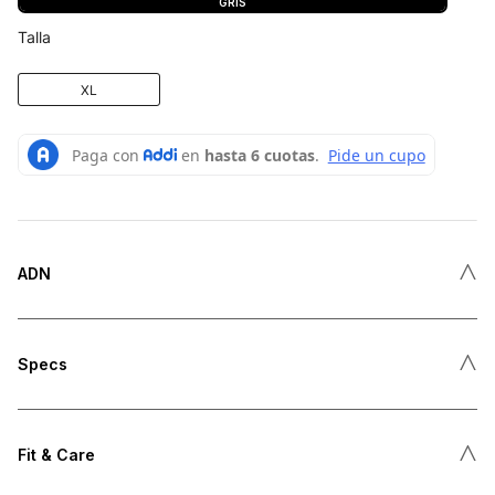
GRIS
Talla
XL
˄
ADN
˄
Specs
˄
Fit & Care