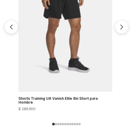
Shorts Training UA Vanish Elite 8in Short para
Shorts Tra
Hombre
Hombre
$
289
.
900
$
289
.
900