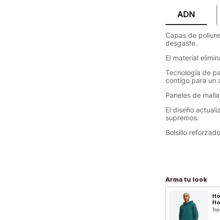
ADN
Capas de poliure
desgaste.
El material elimi
Tecnología de p
contigo para un 
Paneles de malla
El diseño actual
supremos.
Bolsillo reforza
Arma tu look
Ho
H
Top