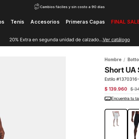
Cambios fáciles y sin costo a 90 días
os
Tenis
Accesorios
Primeras Capas
FINAL SAL
20% Extra en segunda unidad de calzado...
Ver catálogo
Hombre
Bott
Short UA
1370316
$
139
.
960
$
3
Encuentra tu ta
COLOR:
AZUL