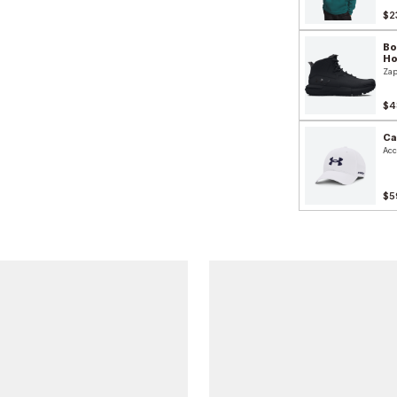
$2
Bo
H
Zap
$4
Ca
Acc
$5