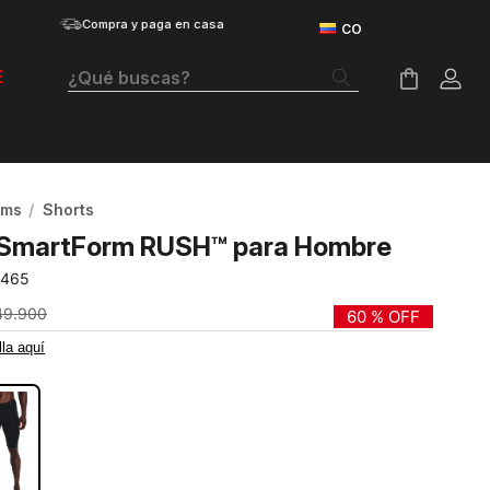
Compra y paga en casa
¿Qué buscas?
E
Términos Más Buscados
Botas
oms
Shorts
Tenis Mujer
 SmartForm RUSH™ para Hombre
Tenis Hombre
-465
Tenis
49
.
900
60 %
OFF
lla aquí
Velociti Distance
Guayos
Basketball