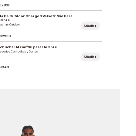
37930
ta De Outdoor Charged Valsetz Mid Para
ombre
atillas Outdoor
+
Añadir
82930
chucha UA Golf96 para Hombre
esorios Cachuchas y Gorros
+
Añadir
9940