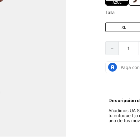
AZUL
Talla
XL
－
Descripción d
Añadimos UA S
tu enfoque fijo
uno de tus mov