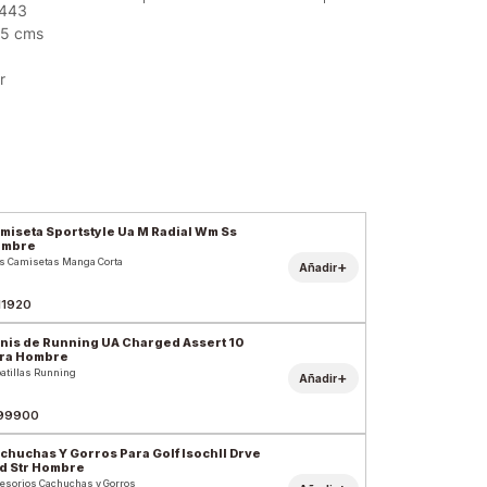
6443
25 cms
r
miseta Sportstyle Ua M Radial Wm Ss
ombre
s Camisetas Manga Corta
+
Añadir
11920
nis de Running UA Charged Assert 10
ra Hombre
atillas Running
+
Añadir
99900
chuchas Y Gorros Para Golf Isochll Drve
d Str Hombre
esorios Cachuchas y Gorros