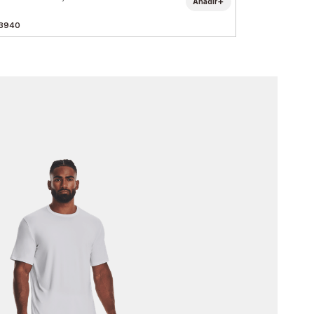
+
Añadir
3940