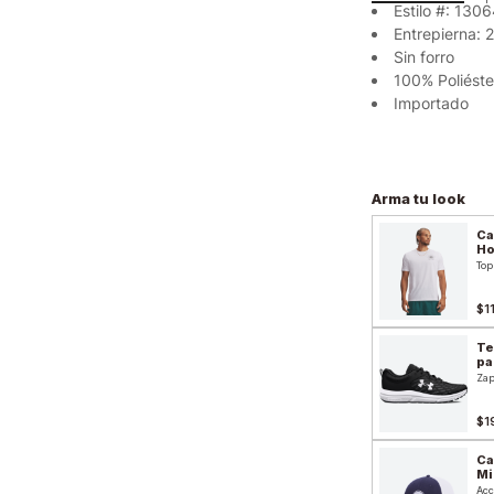
Estilo #: 130
Entrepierna: 
Sin forro
100% Poliéste
Importado
Arma tu look
Ca
H
Top
$1
Te
pa
Zap
$1
Ca
Mi
Acc