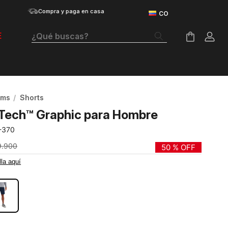
Compra y paga en casa
¿Qué buscas?
E
Términos Más Buscados
Botas
oms
Shorts
Tenis Mujer
 Tech™ Graphic para Hombre
Tenis Hombre
-370
Tenis
9
.
900
50 %
OFF
lla aquí
Velociti Distance
DE
Guayos
Basketball