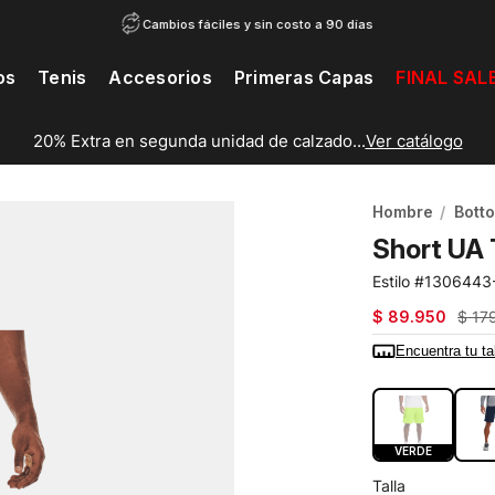
Cambios fáciles y sin costo a 90 días
os
Tenis
Accesorios
Primeras Capas
FINAL SAL
20% Extra en segunda unidad de calzado...
Ver catálogo
Hombre
Bott
Short UA
1306443
$
89
.
950
$
17
Encuentra tu ta
COLOR:
VER
VERDE
Talla