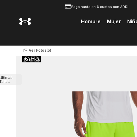
Paga hasta en 6 cuotas con ADDI
Hombre
Mujer
Niñ
Te Prodria Interesar
Ver Fotos
(5)
Ultimas
Tallas