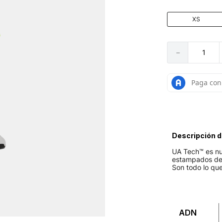
XS
－
Descripción d
UA Tech™ es nue
estampados de 
Son todo lo que
ADN