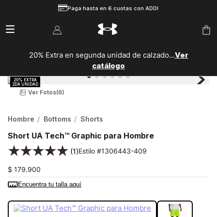
Paga hasta en 6 cuotas con ADDI
20% Extra en segunda unidad de calzado...
Ver
catálogo
Ver Fotos
(6)
Hombre
Bottoms
Shorts
Short UA Tech™ Graphic para Hombre
★
★
★
★
★
(
1
)
1306443-409
$
179
.
900
Encuentra tu talla aquí
COLOR:
AZUL