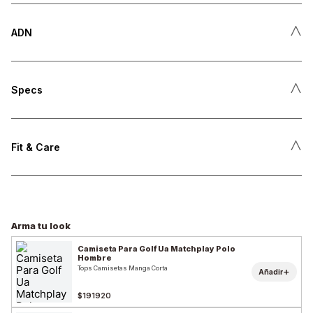
˄
ADN
˄
Specs
˄
Fit & Care
Arma tu look
Camiseta Para Golf Ua Matchplay Polo
Hombre
Tops Camisetas Manga Corta
+
Añadir
$191920