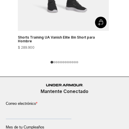
Shorts Training UA Vanish Elite 8in Short para
Shorts Tra
Hombre
Hombre
$
289
.
900
$
289
.
900
Mantente Conectado