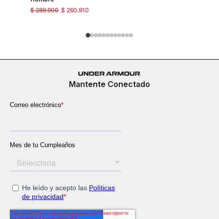
$
289
.
900
$
260
.
910
$
289
.
900
Mantente Conectado