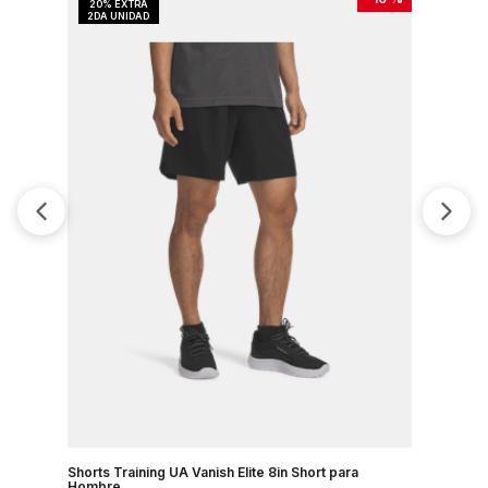
Shorts Training UA Vanish Elite 8in Short para
Shorts Tra
Hombre
Hombre