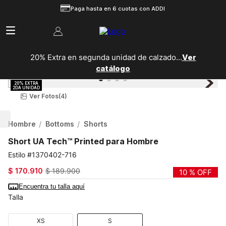
Paga hasta en 6 cuotas con ADDI
20% Extra en segunda unidad de calzado...
Ver
catálogo
Ver Fotos
(4)
Hombre
Bottoms
Shorts
Short UA Tech™ Printed para Hombre
1370402-716
$
170
.
910
$
189
.
900
10 %
OFF
Encuentra tu talla aquí
Talla
XS
S