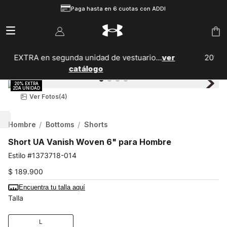
Paga hasta en 6 cuotas con ADDI
ver
20% Extra en segunda unidad de calzado...
Ver
catálogo
Ver Fotos
(4)
Hombre
Bottoms
Shorts
Short UA Vanish Woven 6" para Hombre
1373718-014
$
189
.
900
Encuentra tu talla aquí
Talla
L