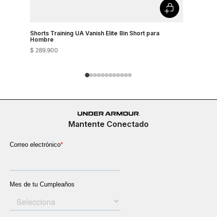
Shorts Training UA Vanish Elite 8in Short para
Shorts Tra
Hombre
Hombre
$
289
.
900
$
289
.
900
Mantente Conectado