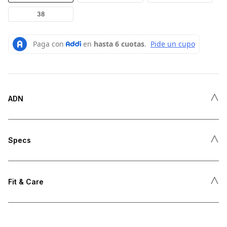
38
˄
ADN
˄
Specs
˄
Fit & Care