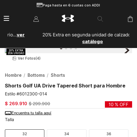
Paga hasta en 6 cuotas con ADDI
20% Extra en segunda unidad de calzado...
Ver
catálogo
Ver Fotos
(4)
Hombre
Bottoms
Shorts
Shorts Golf UA Drive Tapered Short para Hombre
6012300-014
$
269
.
910
$
299
.
900
10 %
OFF
Encuentra tu talla aquí
Talla
32
34
36