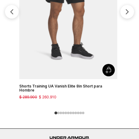
Shorts Training UA Vanish Elite 8in Short para
Shorts Tra
Hombre
Hombre
$
289
.
900
$
260
.
910
$
289
.
900