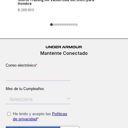
Hombre
Hombre
$
289
.
900
$
289
.
900
Mantente Conectado