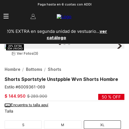
Paga hasta en 6 cuotas con ADDI
.
ver
20% Extra en segunda unidad de calzado...
Ver
catálogo
Ver Fotos
(3)
Hombre
Bottoms
Shorts
Shorts Sportstyle Unstppble Wvn Shorts Hombre
6009361-069
$
144
.
950
$
289
.
900
50 %
OFF
Encuentra tu talla aquí
Talla
S
M
XL