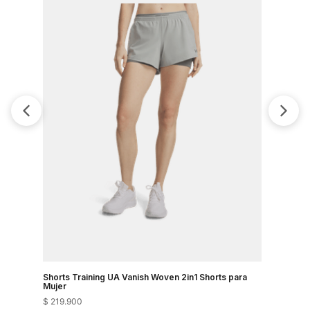
Shorts Training UA Vanish Woven 2in1 Shorts para
Shorts Tr
Mujer
$
219
.
900
$
149
.
900