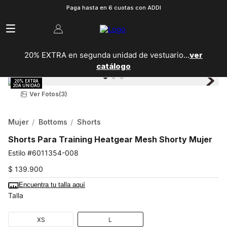
Paga hasta en 6 cuotas con ADDI
20% EXTRA en segunda unidad de vestuario...
ver
catálogo
Ver Fotos
(3)
Mujer
Bottoms
Shorts
Shorts Para Training Heatgear Mesh Shorty Mujer
6011354-008
$
139
.
900
Encuentra tu talla aquí
Talla
XS
L