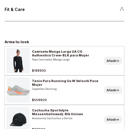
˄
Fit & Care
Arma tu look
Camiseta Manga Larga UA CG
Authentics Crew-BLK para Mujer
Tops Camisetas Manga Larga
+
Añadir
$188930
Tenis Para Running Ua W Velociti Pace
Mujer
Zapatillas Running
+
Añadir
$559920
Cachucha Sportstyle
Messentiallowadj-Blk Unisex
Accesorios Cachuchas y Gorros
+
Añadir