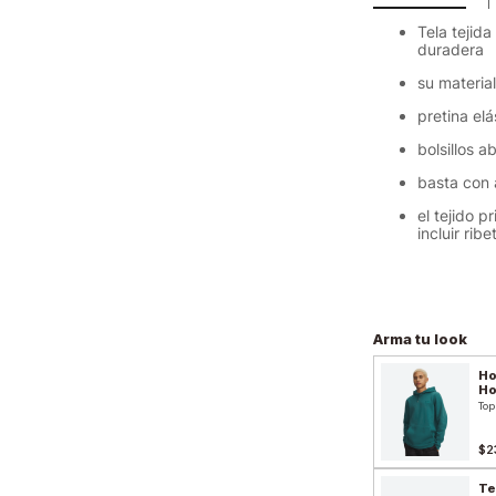
Tela tejid
duradera
su material
pretina el
bolsillos a
basta con 
el tejido p
incluir rib
Arma tu look
Ho
H
Top
$2
Te