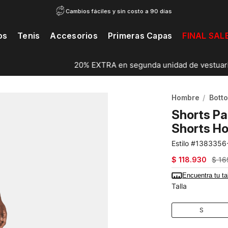
Cambios fáciles y sin costo a 90 días
os
Tenis
Accesorios
Primeras Capas
FINAL SAL
20% EXTRA en segunda unidad de vestuario...
ver catálogo
Hombre
Bott
Shorts P
Shorts H
1383356
$
118
.
930
$
16
Encuentra tu ta
Talla
S