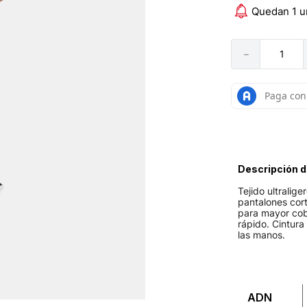
Quedan 1 u
－
Descripción d
Tejido ultralig
pantalones cort
para mayor cobe
rápido. Cintura 
las manos.
ADN