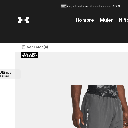
Paga hasta en 6 cuotas con ADDI
Hombre
Mujer
Niñ
Te Prodria Interesar
Ver Fotos
(4)
Ultimas
Tallas