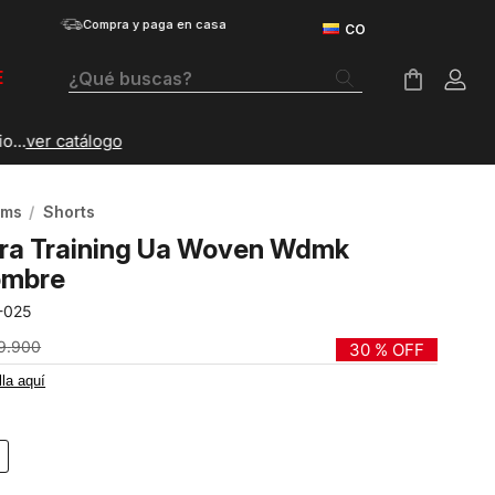
Compra y paga en casa
¿Qué buscas?
E
Términos Más Buscados
Botas
oms
Shorts
Tenis Mujer
ara Training Ua Woven Wdmk
Tenis Hombre
ombre
-025
Tenis
9
.
900
30 %
OFF
Velociti Distance
lla aquí
Guayos
Basketball