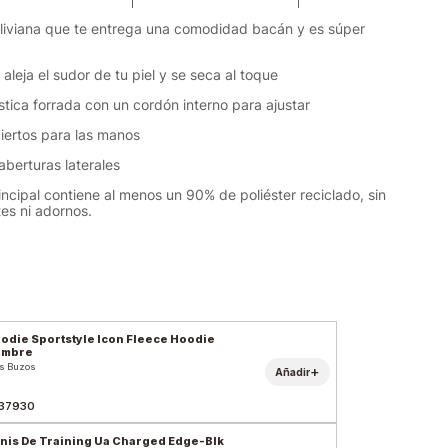
a liviana que te entrega una comodidad bacán y es súper
 aleja el sudor de tu piel y se seca al toque
ástica forrada con un cordón interno para ajustar
biertos para las manos
aberturas laterales
rincipal contiene al menos un 90% de poliéster reciclado, sin
etes ni adornos.
odie Sportstyle Icon Fleece Hoodie
ombre
s Buzos
+
Añadir
37930
nis De Training Ua Charged Edge-Blk