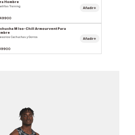
ra Hombre
atillas Training
+
Añadir
49900
chucha M Iso-Chill Armourvent Para
ombre
esorios Cachuchas y Gorros
+
Añadir
39900