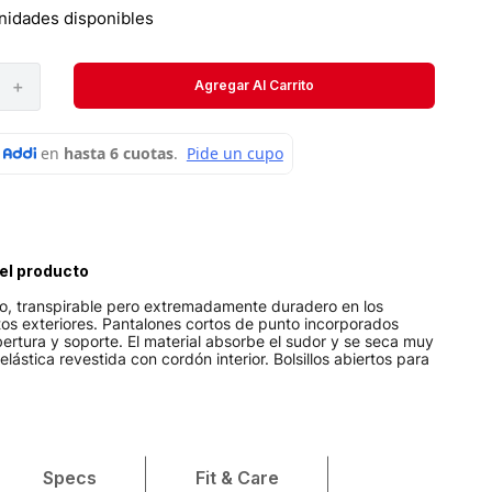
Velociti
nidades disponibles
Medias
＋
Agregar Al Carrito
Short
el producto
ero, transpirable pero extremadamente duradero en los
os exteriores. Pantalones cortos de punto incorporados
rtura y soporte. El material absorbe el sudor y se seca muy
elástica revestida con cordón interior. Bolsillos abiertos para
Specs
Fit & Care