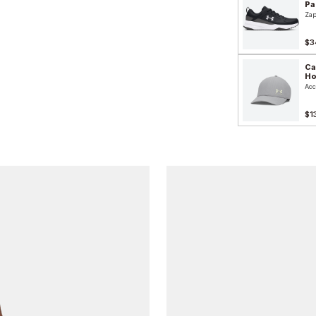
Pa
Zap
$3
Ca
H
Acc
$1