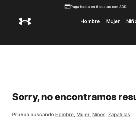
Paga hasta en 6 cuotas con ADDI
Hombre
Mujer
Niñ
Te Prodria Interesar
Sorry, no encontramos res
Prueba buscando
Hombre
,
Mujer
,
Niños
,
Zapatillas