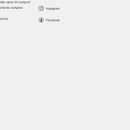
nde viene mi compra?
torial de compras
s
mercio