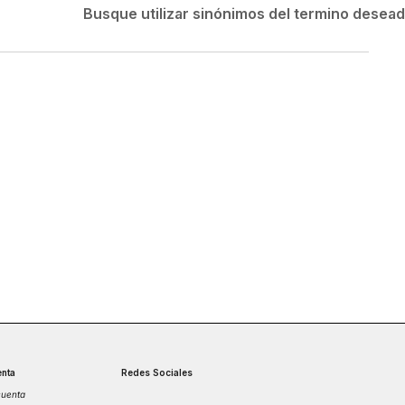
Velociti
Busque utilizar sinónimos del termino desea
Medias
Short
nta
Redes Sociales
cuenta