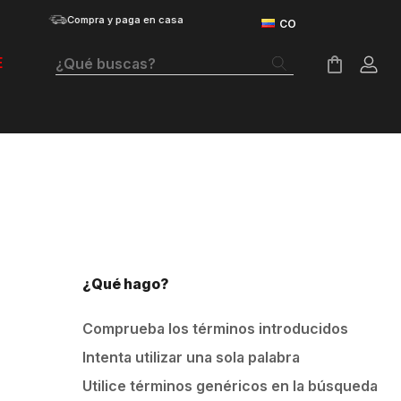
Compra y paga en casa
¿Qué buscas?
E
Términos Más Buscados
Botas
Tenis Mujer
Tenis Hombre
Tenis
¿Qué hago?
Guayos
Comprueba los términos introducidos
Velociti Distance
Intenta utilizar una sola palabra
Basketball
Utilice términos genéricos en la búsqueda