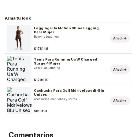
Arma tu look
Leggings Ua Motion Shine Legging
Para Mujer
Bottoms Leggings
+
Añadir
$178146
Tenis Para Running Ua W Charged
Surge 4 Mujer
Zapatillas Running
+
Añadir
$179910
Cachucha Para Golf Mdrivelowadj-Blu
Unisex
Accesorios Cachuchas y Gorros
+
Añadir
$89910
Comentarios