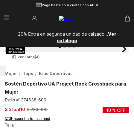
Paga hasta en 6 cuotas con ADDI
20% Extra en segunda unidad de calzado...
Ver
catálogo
Ver Fotos
(4)
Mujer
Tops
Bras Deportivos
Sostén Deportivo UA Project Rock Crossback para
Mujer
1374638-600
$
215
.
910
$
239
.
900
10 %
OFF
Encuentra tu talla aquí
Talla