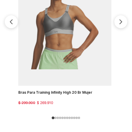
Bras Para Training Infinity High 20 Br Mujer
Bra Train
$
299
.
900
$
269
.
910
$
249
.
900