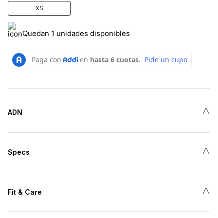
XS
Quedan 1 unidades disponibles
˄
ADN
˄
Specs
˄
Fit & Care