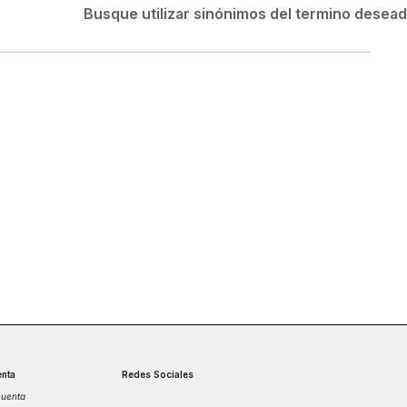
Velociti
Busque utilizar sinónimos del termino desea
Medias
Short
nta
Redes Sociales
cuenta