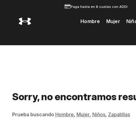
Paga hasta en 6 cuotas con ADDI
Hombre
Mujer
Niñ
Te Prodria Interesar
Sorry, no encontramos res
Prueba buscando
Hombre
,
Mujer
,
Niños
,
Zapatillas