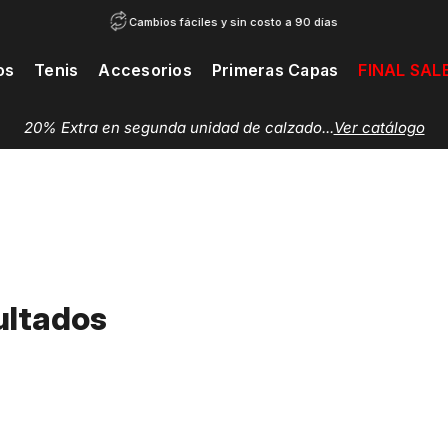
Cambios fáciles y sin costo a 90 días
os
Tenis
Accesorios
Primeras Capas
FINAL SAL
20% Extra en segunda unidad de calzado...
Ver catálogo
ultados