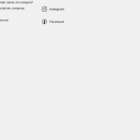
nde viene mi compra?
torial de compras
s
mercio