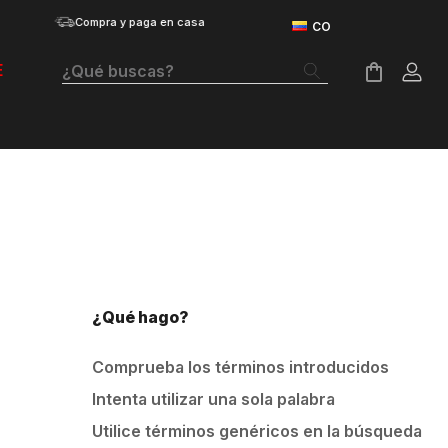
Compra y paga en casa
¿Qué buscas?
E
Términos Más Buscados
Botas
Tenis Mujer
Tenis Hombre
Tenis
¿Qué hago?
Velociti Distance
Comprueba los términos introducidos
Guayos
Intenta utilizar una sola palabra
Basketball
Utilice términos genéricos en la búsqueda