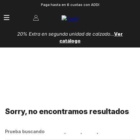
Paga hasta en 6 cuotas con ADDI
20% Extra en segunda unidad de calzado...
Ver
catálogo
Sorry, no encontramos resultados
Prueba buscando
Hombre
,
Mujer
,
Niños
,
Zapatillas