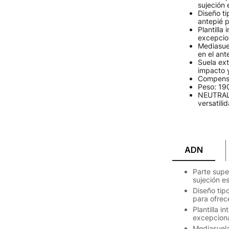
sujeción 
Diseño ti
antepié 
Plantill
excepcio
Mediasue
en el ant
Suela ex
impacto 
Compens
Peso: 19
NEUTRAL: 
versatili
ADN
Parte supe
sujeción e
Diseño tip
para ofrec
Plantilla 
excepcion
Mediasuela