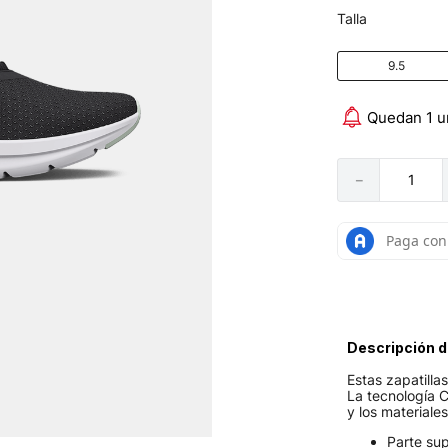
Talla
9.5
Quedan 1 u
－
Descripción d
Estas zapatillas
La tecnología C
y los materiale
Parte sup