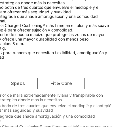
estratégica donde más la necesitas.
po botín de tres cuartos que envuelve el mediopié y el
para ofrecer más seguridad y suavidad.
a integrada que añade amortiguación y una comodidad
nal.
la Charged Cushioning® más firme en el talón y más suave
epié para ofrecer sujeción y comodidad.
terior de caucho macizo que protege las zonas de mayor
y ofrece una mayor durabilidad con menos peso.
ación: 8 mm.
0 g.
para runners que necesitan flexibilidad, amortiguación y
dad
Specs
Fit & Care
rior de malla extremadamente liviana y transpirable con
stratégica donde más la necesitas
o botín de tres cuartos que envuelve el mediopié y el antepié
er más seguridad y suavidad
integrada que añade amortiguación y una comodidad
al
 Charged Cushioning® más firme en el talón y más suave en