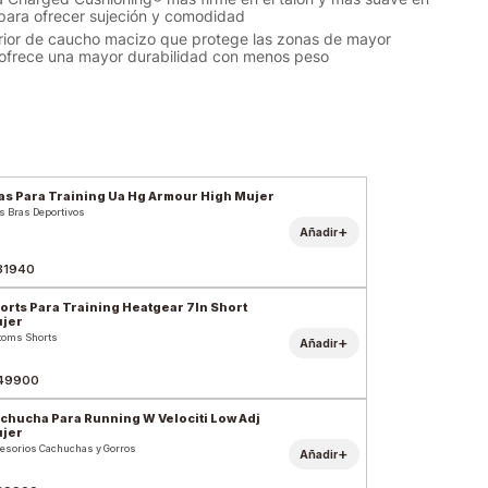
 para ofrecer sujeción y comodidad
rior de caucho macizo que protege las zonas de mayor
ofrece una mayor durabilidad con menos peso
as Para Training Ua Hg Armour High Mujer
s Bras Deportivos
+
Añadir
31940
orts Para Training Heatgear 7In Short
jer
toms Shorts
+
Añadir
49900
chucha Para Running W Velociti Low Adj
jer
esorios Cachuchas y Gorros
+
Añadir