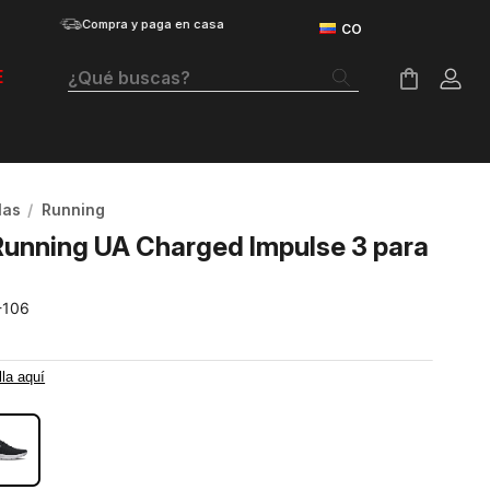
Compra y paga en casa
¿Qué buscas?
E
Términos Más Buscados
Botas
las
Running
Tenis Mujer
Running UA Charged Impulse 3 para
Tenis Hombre
-106
Tenis
Velociti Distance
lla aquí
Guayos
Basketball