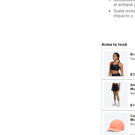
el antepié
Suela exte
impacto y 
Arma tu look
Br
Top
$1
Sh
Mu
Bot
$1
Ca
Mu
Acc