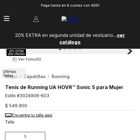
Paga hasta en 6 cuotas con ADDI
20% EXTRA en segunda unidad de vestuario...
ver
catálogo
Ver Fotos
(5)
Ultimas
Tallas
Mujer
Zapatillas
Running
Tenis de Running UA HOVR™ Sonic 5 para Mujer
3024906-603
$
549
.
900
Encuentra tu talla aquí
Talla
5