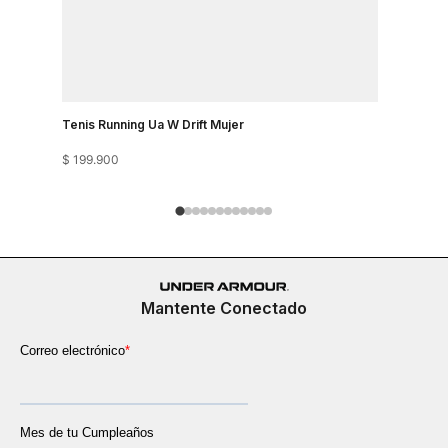
Tenis Running Ua W Drift Mujer
Tenis Runn
$
199
.
900
$
199
.
900
Mantente Conectado