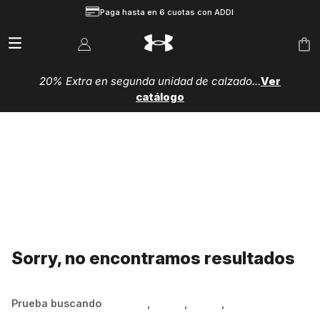
Paga hasta en 6 cuotas con ADDI
20% Extra en segunda unidad de calzado...
Ver
catálogo
Sorry, no encontramos resultados
Prueba buscando
Hombre
,
Mujer
,
Niños
,
Zapatillas