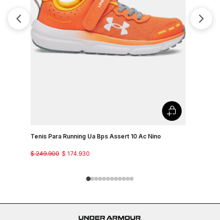
Tenis Para Running Ua Bps Assert 10 Ac Nino
Tenis Par
$
249
.
900
$
174
.
930
$
249
.
900