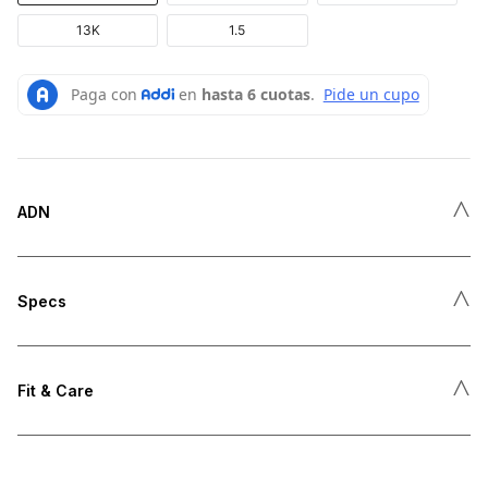
13K
1.5
˄
ADN
˄
Specs
˄
Fit & Care