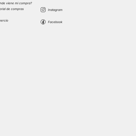
nde viene mi compra?
torial de compras
s
mercio