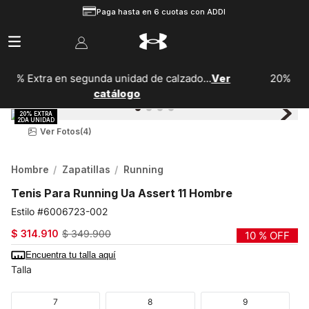
Paga hasta en 6 cuotas con ADDI
r
20% EXTRA en segunda unidad de vestuario...
ver
catálogo
Ver Fotos
(4)
Hombre
Zapatillas
Running
Tenis Para Running Ua Assert 11 Hombre
6006723-002
$
314
.
910
$
349
.
900
10 %
OFF
Encuentra tu talla aquí
Talla
7
8
9