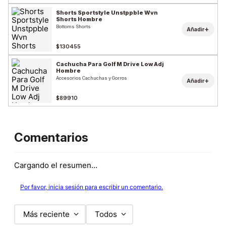
Shorts Sportstyle Unstppble Wvn
Shorts Hombre
Bottoms Shorts
+
Añadir
$130455
Cachucha Para Golf M Drive Low Adj
Hombre
Accesorios Cachuchas y Gorros
+
Añadir
$89910
Comentarios
Cargando el resumen…
Por favor, inicia sesión para escribir un comentario.
Más reciente
Todos