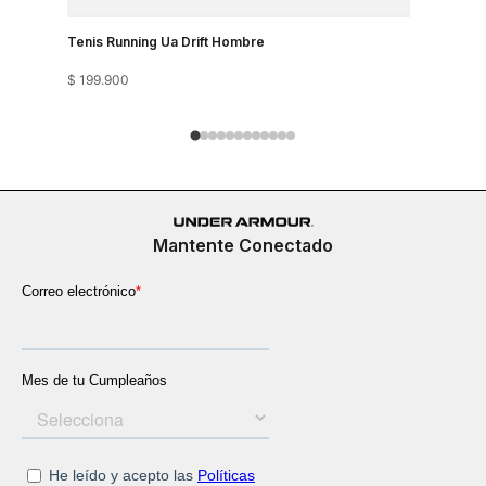
Tenis Running Ua Drift Hombre
Tenis Run
$
199
.
900
$
199
.
900
Mantente Conectado