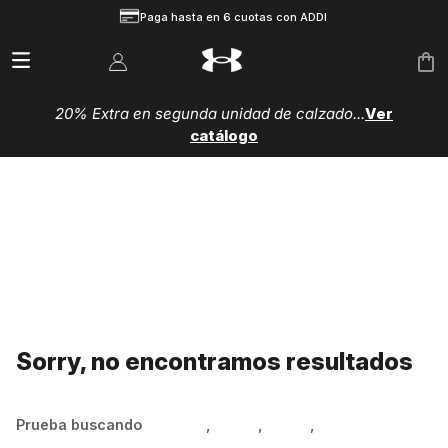
Paga hasta en 6 cuotas con ADDI
20% Extra en segunda unidad de calzado...
Ver
catálogo
Sorry, no encontramos resultados
Prueba buscando
Hombre
,
Mujer
,
Niños
,
Zapatillas