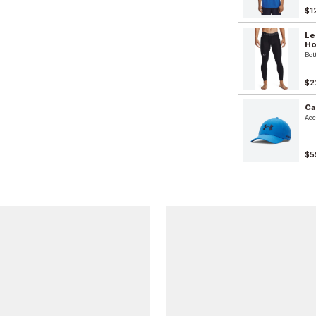
$1
Le
H
Bot
$2
Ca
Acc
$5