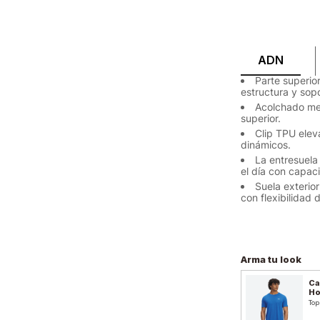
ADN
Parte superio
estructura y sop
Acolchado mej
superior.
Clip TPU ele
dinámicos.
La entresuel
el día con capac
Suela exterio
con flexibilidad
Arma tu look
Ca
H
Top