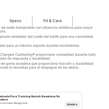
Specs
Fit & Care
r de malla transpirable con refuerzos sintéticos para mayor
orte.
orado alrededor del cuello del tobillo para una comodidad
vado para un máximo soporte durante movimientos
a Charged Cushioning® proporciona comodidad durante todo
idad de respuesta y durabilidad
r de goma duradera que proporciona tracción y durabilidad
 donde lo necesitas para el despegue de los dedos.
miseta Para Training Vanish Seamless Ss
ombre
s Camisetas Manga Corta
+
Añadir