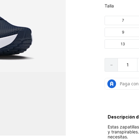
Talla
7
9
13
－
Descripción d
Estas zapatilla
y transpirables
necesitas.