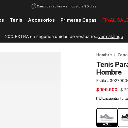
Cambios fáciles y sin costo a 90 días
os
Tenis
Accesorios
Primeras Capas
FINAL SAL
20% EXTRA en segunda unidad de vestuario...
ver catálogo
Hombre
Zapat
Tenis Par
Hombre
3027000
$
199
.
900
$
2
Encuentra tu ta
COLOR:
AZUL
AZUL