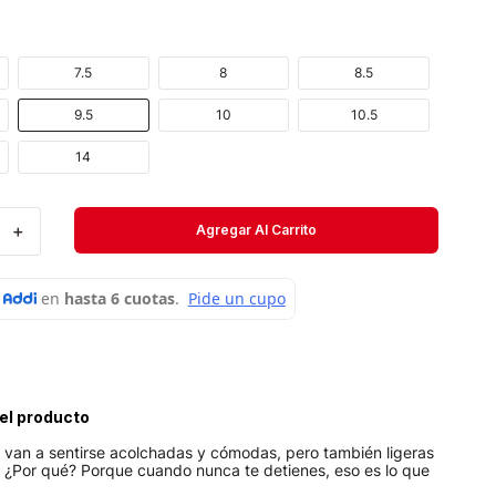
Velociti
Medias
7.5
8
8.5
Short
9.5
10
10.5
14
＋
Agregar Al Carrito
el producto
s van a sentirse acolchadas y cómodas, pero también ligeras
. ¿Por qué? Porque cuando nunca te detienes, eso es lo que