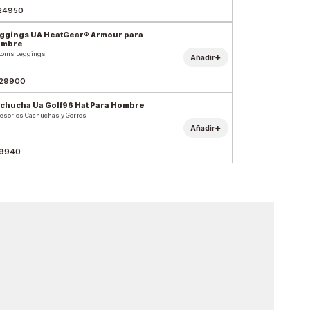
24950
ggings UA HeatGear® Armour para
ombre
toms Leggings
+
Añadir
29900
chucha Ua Golf96 Hat Para Hombre
esorios Cachuchas y Gorros
+
Añadir
9940