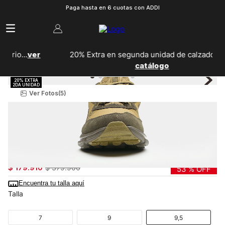
Paga hasta en 6 cuotas con ADDI
20% Extra en segunda unidad de calzado...
Ver
catálogo
Ver Fotos
(5)
Hombre
Zapatillas
Running
Tenis Para Running Ua Charged Verssert Hombre
3027178-320
$
179
.
910
$
379
.
900
53 %
OFF
Encuentra tu talla aquí
Talla
7
9
9,5