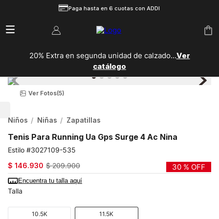
Paga hasta en 6 cuotas con ADDI
20% Extra en segunda unidad de calzado...
Ver
catálogo
Ver Fotos
(5)
Niños
Niñas
Zapatillas
Tenis Para Running Ua Gps Surge 4 Ac Nina
3027109-535
$
146
.
930
$
209
.
900
30 %
OFF
Encuentra tu talla aquí
Talla
10.5K
11.5K