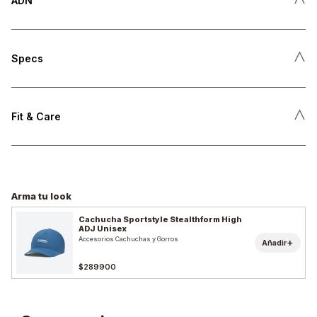
ADN
˄
Specs
˄
Fit & Care
Arma tu look
Cachucha Sportstyle Stealthform High
ADJ Unisex
Accesorios Cachuchas y Gorros
+
Añadir
$289900