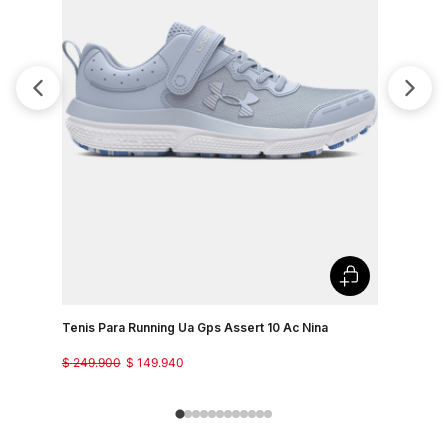
Tenis Par
$
249
.
900
Tenis Para Running Ua Gps Assert 10 Ac Nina
$
249
.
900
$
149
.
940