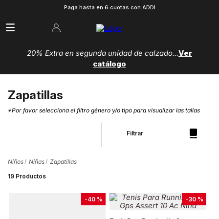
Paga hasta en 6 cuotas con ADDI
20% Extra en segunda unidad de calzado...
Ver
catálogo
Zapatillas
*Por favor selecciona el filtro género y/o tipo para visualizar las tallas
Filtrar
Niños
Niñas
Zapatillas
19
Productos
-
40 %
-
30 %