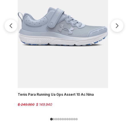
Tenis Par
$
249
.
900
Tenis Para Running Ua Gps Assert 10 Ac Nina
$
249
.
900
$
149
.
940