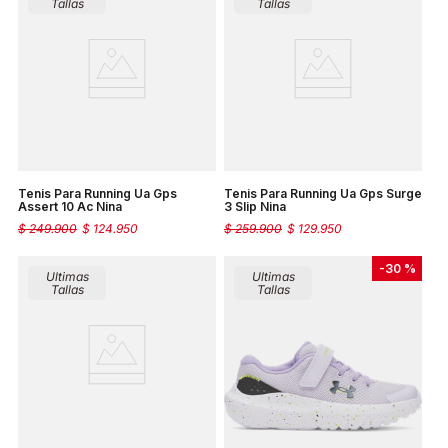
Tallas
Tallas
Tenis Para Running Ua Gps
Tenis Para Running Ua Gps Surge
Assert 10 Ac Nina
3 Slip Nina
$
249
.
900
$
124
.
950
$
259
.
900
$
129
.
950
-
30 %
Ultimas
Ultimas
Tallas
Tallas