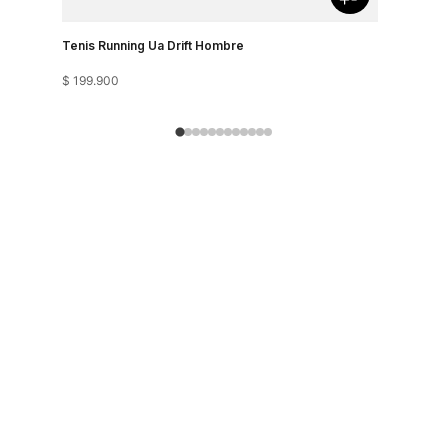
Tenis Running Ua Drift Hombre
Tenis Run
$
199
.
900
$
199
.
900