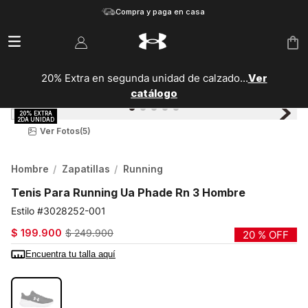
Compra y paga en casa
20% Extra en segunda unidad de calzado...
Ver
catálogo
Ver Fotos
(5)
Hombre
Zapatillas
Running
Tenis Para Running Ua Phade Rn 3 Hombre
3028252-001
$
199
.
900
$
249
.
900
20 %
OFF
Encuentra tu talla aquí
COLOR:
NEGRO