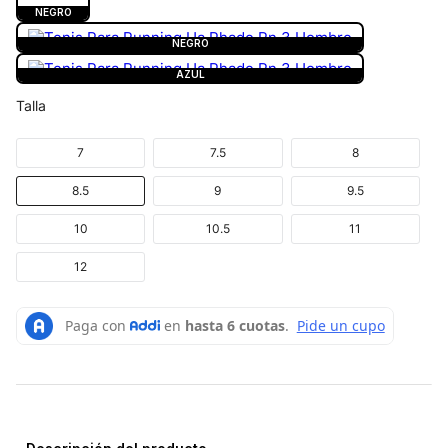
NEGRO
NEGRO
AZUL
Talla
7
7.5
8
8.5
9
9.5
10
10.5
11
12