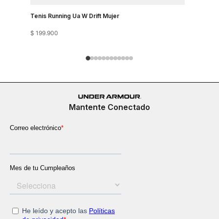
Tenis Running Ua W Drift Mujer
Tenis Runn
$
199
.
900
$
199
.
900
Mantente Conectado