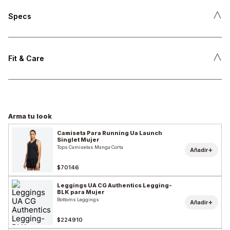
˄
Specs
˄
Fit & Care
Arma tu look
Camiseta Para Running Ua Launch
Singlet Mujer
Tops Camisetas Manga Corta
+
Añadir
$70146
Leggings UA CG Authentics Legging-
BLK para Mujer
Bottoms Leggings
+
Añadir
$224910