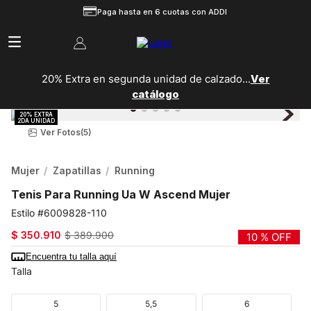
Paga hasta en 6 cuotas con ADDI
20% Extra en segunda unidad de calzado...
Ver
catálogo
Ver Fotos
(5)
Mujer
Zapatillas
Running
Tenis Para Running Ua W Ascend Mujer
6009828-110
$
350
.
910
$
389
.
900
10 %
OFF
Encuentra tu talla aquí
Talla
5
5,5
6