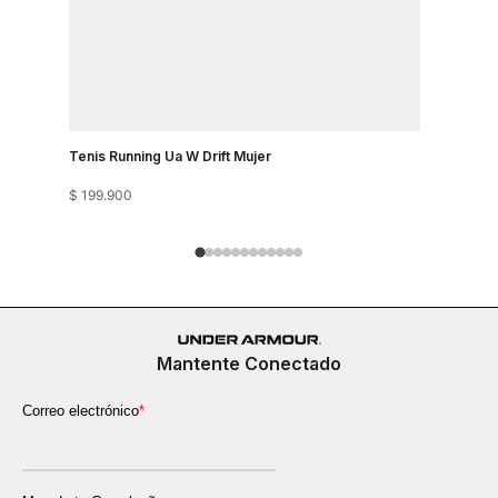
Tenis Running Ua W Drift Mujer
Tenis Runn
$
199
.
900
$
199
.
900
Mantente Conectado