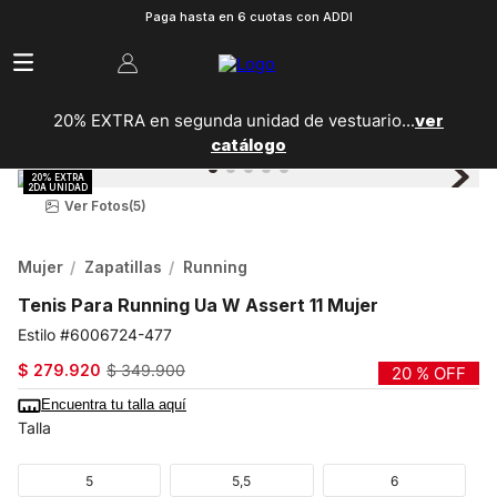
Paga hasta en 6 cuotas con ADDI
20% EXTRA en segunda unidad de vestuario...
ver
catálogo
Ver Fotos
(5)
Mujer
Zapatillas
Running
Tenis Para Running Ua W Assert 11 Mujer
6006724-477
$
279
.
920
$
349
.
900
20 %
OFF
Encuentra tu talla aquí
Talla
5
5,5
6