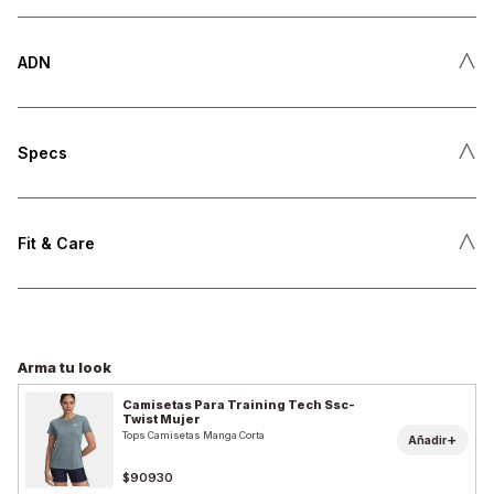
˄
ADN
˄
Specs
˄
Fit & Care
Arma tu look
Camisetas Para Training Tech Ssc-
Twist Mujer
Tops Camisetas Manga Corta
+
Añadir
$90930