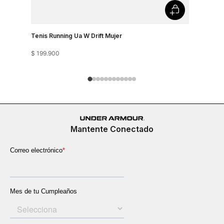
Tenis Running Ua W Drift Mujer
Tenis Runn
$
199
.
900
$
199
.
900
Mantente Conectado