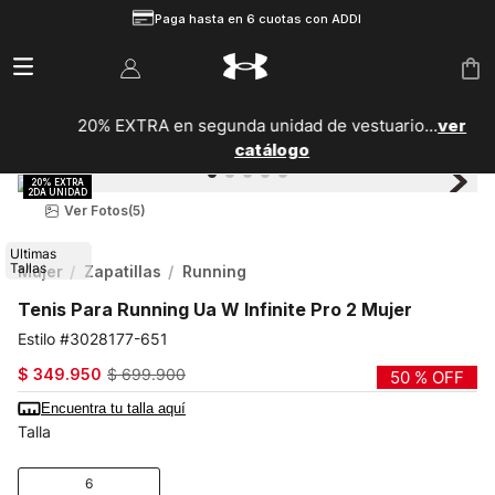
Paga hasta en 6 cuotas con ADDI
20% EXTRA en segunda unidad de vestuario...
ver
catálogo
Ver Fotos
(5)
Ultimas
Tallas
Mujer
Zapatillas
Running
Tenis Para Running Ua W Infinite Pro 2 Mujer
3028177-651
$
349
.
950
$
699
.
900
50 %
OFF
Encuentra tu talla aquí
Talla
6