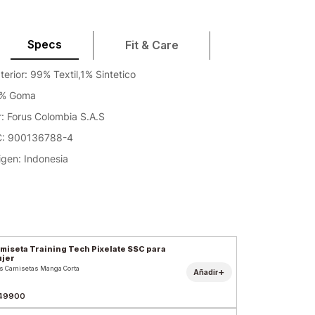
Specs
Fit & Care
terior: 99% Textil,1% Sintetico
0% Goma
: Forus Colombia S.A.S
C: 900136788-4
igen: Indonesia
miseta Training Tech Pixelate SSC para
jer
s Camisetas Manga Corta
+
Añadir
49900