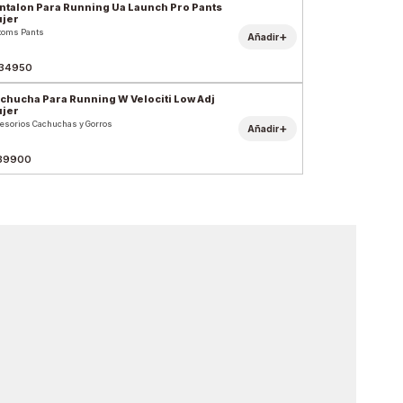
ntalon Para Running Ua Launch Pro Pants
jer
toms Pants
+
Añadir
34950
chucha Para Running W Velociti Low Adj
jer
esorios Cachuchas y Gorros
+
Añadir
39900