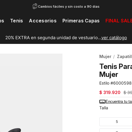
Cambios fáciles y sin costo a 90 días
os
Tenis
Accesorios
Primeras Capas
FINAL SAL
20% EXTRA en segunda unidad de vestuario...
ver catálogo
Mujer
Zapatil
Tenis Par
Mujer
6000598
$
319
.
920
$
3
Encuentra tu ta
Talla
5