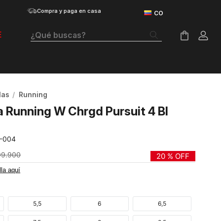
Compra y paga en casa
¿Qué buscas?
E
Términos Más Buscados
Botas
las
Running
Tenis Mujer
a Running W Chrgd Pursuit 4 Bl
Tenis Hombre
-004
Tenis
99
.
900
20 %
OFF
Velociti Distance
lla aquí
Guayos
Basketball
5,5
6
6,5