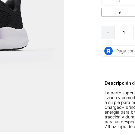
7
9
－
Descripción d
La parte superi
liviana y como
a su pie para m
Charged+ brind
energía para b
tracción y dura
para un despeg
7.9 oz Tipo de