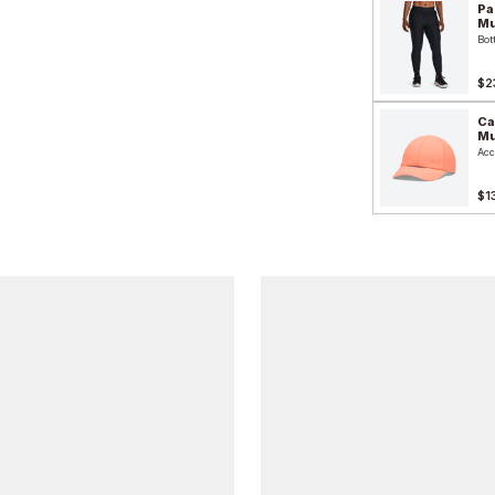
Pa
Mu
Bot
$2
Ca
Mu
Acc
$1