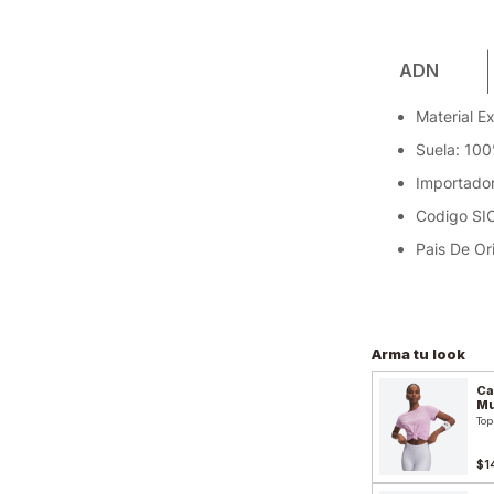
ADN
Material Ex
Suela: 10
Importador
Codigo SI
Pais De Or
Arma tu look
Ca
Mu
Top
$1