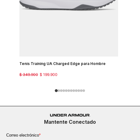
Tenis Training UA Charged Edge para Hombre
Tenis Par
$
349
.
900
$
199
.
900
$
349
.
900
Mantente Conectado