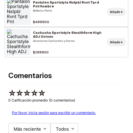
Pantalón Sportstyle Nstpbl Rvnt Tprd
Pnt Hombre
Bottoms Pants
+
Añadir
$499900
Cachucha Sportstyle Stealthform High
ADJ Unisex
Accesorios Cachuchas y Gorros
+
Añadir
$289900
Comentarios
☆
☆
☆
☆
☆
0 Calificación promedio
(0 comentarios)
Por favor, inicia sesión para escribir un comentario.
Más reciente
Todos