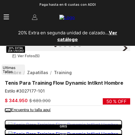
Paga hasta en 6 cuotas con ADDI
20% Extra en segunda unidad de calzado...
Ver
catálogo
Ver Fotos
(5)
Ultimas
Tallas
Hombre
Zapatillas
Training
Tenis Para Training Flow Dynamic Intlknt Hombre
3027177-101
$
344
.
950
$
689
.
900
50 %
OFF
Encuentra tu talla aquí
COLOR:
GRIS
GRIS