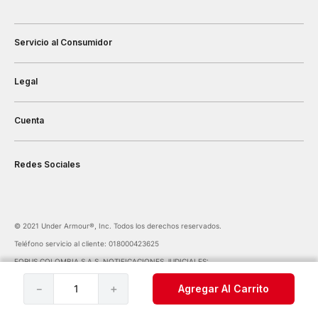
Servicio al Consumidor
Legal
Cuenta
Redes Sociales
©️ 2021 Under Armour®️, Inc. Todos los derechos reservados.
Teléfono servicio al cliente: 018000423625
FORUS COLOMBIA S.A.S. NOTIFICACIONES JUDICIALES:
notificaciones@forus.com.co
| Av. Carrera 45 Nº 108-27 BOGOTÁ COLOMBIA
－
＋
Agregar Al Carrito