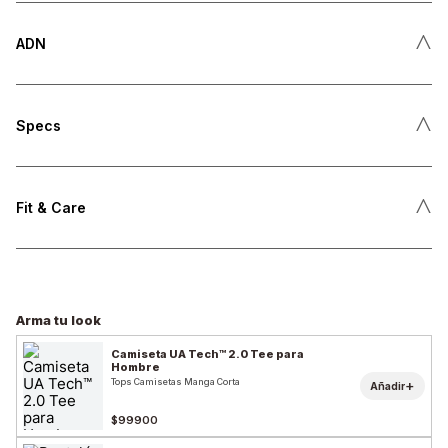
˄
ADN
˄
Specs
˄
Fit & Care
Arma tu look
Camiseta UA Tech™ 2.0 Tee para
Hombre
Tops Camisetas Manga Corta
+
Añadir
$99900