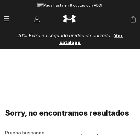
Paga hasta en 6 cuotas con ADDI
20% Extra en segunda unidad de calzado...
Ver
catálogo
Sorry, no encontramos resultados
Prueba buscando
Hombre
,
Mujer
,
Niños
,
Zapatillas