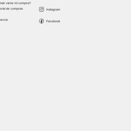
nde viene mi compra?
torial de compras
s
mercio