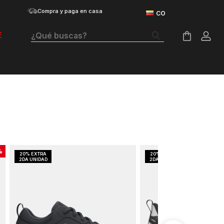
Compra y paga en casa
¿Qué buscas?
E
Términos Más Buscados
Botas
Tenis Mujer
Tenis Hombre
Tenis
%
Velociti Distance
Guayos
Basketball