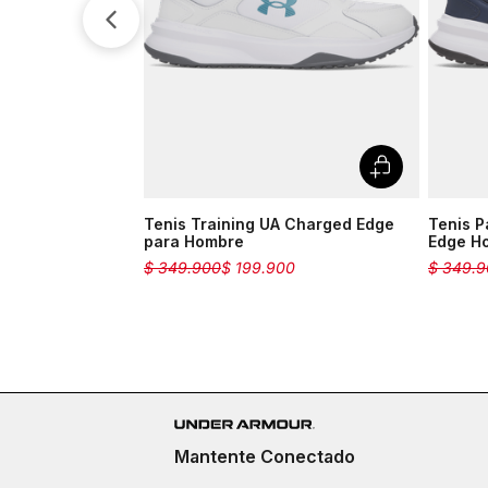
Tenis Training UA Charged Edge
Tenis P
para Hombre
Edge H
$
349
.
900
$
199
.
900
$
349
.
9
Mantente Conectado