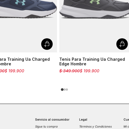
ara Training Ua Charged
Tenis Para Training Ua Charged
ombre
Edge Hombre
00
$
199
.
900
$
349
.
900
$
199
.
900
Servicio al consumidor
Legal
Cue
Sigue tu compra
Términos y Condiciones
Mi 