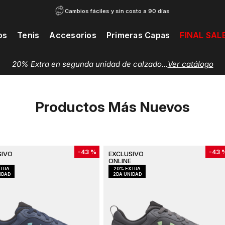
Cambios fáciles y sin costo a 90 días
os
Tenis
Accesorios
Primeras Capas
FINAL SAL
20% Extra en segunda unidad de calzado...
Ver catálogo
Productos Más Nuevos
-
43 %
-
43 