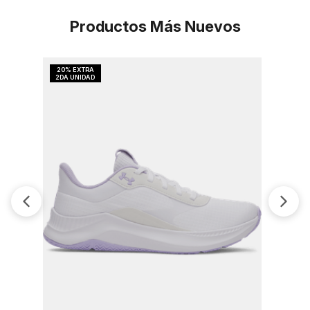
Productos Más Nuevos
Tenis Para