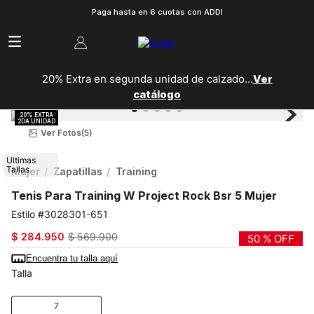
Paga hasta en 6 cuotas con ADDI
20% Extra en segunda unidad de calzado...
Ver
catálogo
Ver Fotos
(5)
Ultimas
Tallas
Mujer
Zapatillas
Training
Tenis Para Training W Project Rock Bsr 5 Mujer
3028301-651
$
284
.
950
$
569
.
900
50 %
OFF
Encuentra tu talla aquí
Talla
7