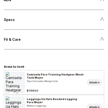
˄
Specs
˄
Fit & Care
Arma tu look
Camiseta Para Training Heatgear Mesh
Tank Mujer
Tops Camisetas Manga Corta
+
Añadir
$119920
Leggings Ua Halo Bonded Legging
Para Mujer
Bottoms Leggings
+
Añadir