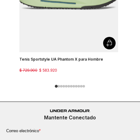
Tenis Sportstyle UA Phantom X para Hombre
Tenis Spo
$
729
.
900
$
583
.
920
$
499
.
900
Mantente Conectado