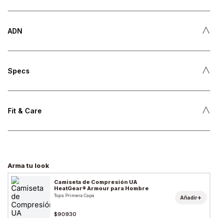
˄
ADN
˄
Specs
˄
Fit & Care
Arma tu look
Camiseta de Compresión UA
HeatGear® Armour para Hombre
Tops Primera Capa
+
Añadir
$90930