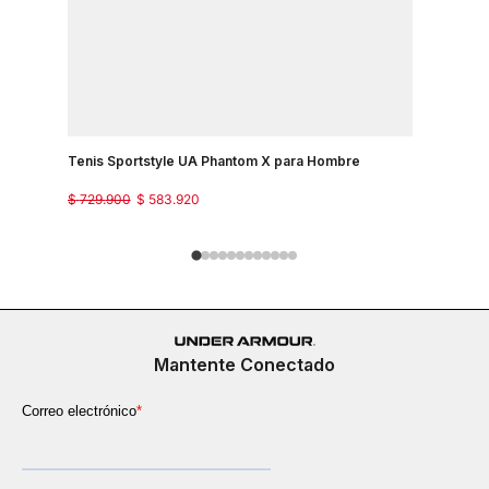
Tenis Sportstyle UA Phantom X para Hombre
Tenis Spo
$
729
.
900
$
583
.
920
$
499
.
900
Mantente Conectado