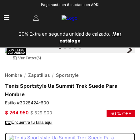
Paga hasta en 6 cuotas con ADDI
20% Extra en segunda unidad de calzado...
Ver
catálogo
Ver Fotos
(5)
Hombre
Zapatillas
Sportstyle
Tenis Sportstyle Ua Summit Trek Suede Para
Hombre
3028424-600
$
264
.
950
$
529
.
900
50 %
OFF
Encuentra tu talla aquí
COLOR:
ROJO