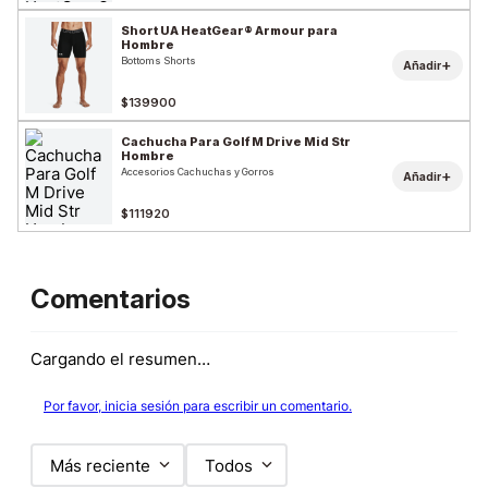
Short UA HeatGear® Armour para
Hombre
Bottoms Shorts
+
Añadir
$139900
Cachucha Para Golf M Drive Mid Str
Hombre
Accesorios Cachuchas y Gorros
+
Añadir
$111920
Comentarios
Cargando el resumen…
Por favor, inicia sesión para escribir un comentario.
Más reciente
Todos