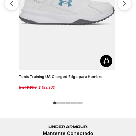
Tenis Training UA Charged Edge para Hombre
Tenis Par
$
349
.
900
$
199
.
900
$
349
.
900
Mantente Conectado