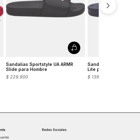
Velociti
Medias
Short
Sandalias Sportstyle UA ARMR
Sandalias Sportstyle UA
Slide para Hombre
Lite para Hombre
$
229
.
900
$
139
.
900
nta
Redes Sociales
cuenta