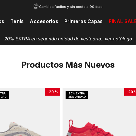
Cambios fáciles y sin costo a 90 días
os
Tenis
Accesorios
Primeras Capas
FINAL SAL
20% EXTRA en segunda unidad de vestuario...
ver catálogo
Productos Más Nuevos
-
20 %
-
20 