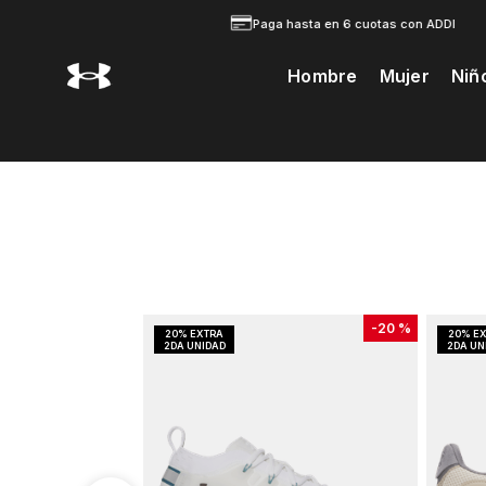
Paga hasta en 6 cuotas con ADDI
Hombre
Mujer
Niñ
Te Prodria Interesar
-
20 %