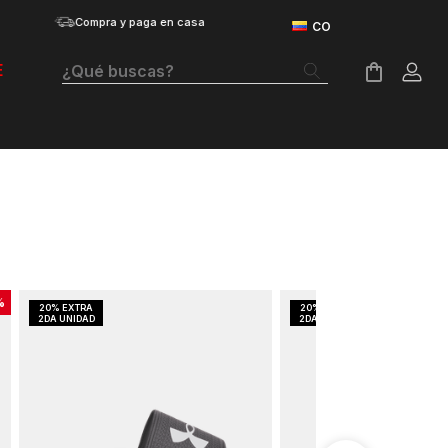
Compra y paga en casa
¿Qué buscas?
E
Términos Más Buscados
Botas
Tenis Mujer
Tenis Hombre
Tenis
%
Guayos
Velociti Distance
Basketball