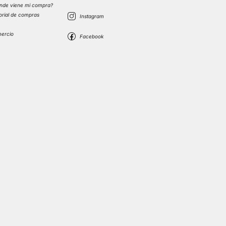
nde viene mi compra?
torial de compras
s
mercio