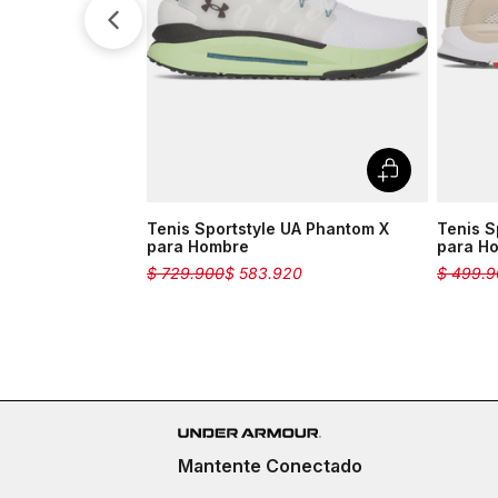
Tenis Sportstyle UA Phantom X
Tenis S
para Hombre
para H
$
729
.
900
$
583
.
920
$
499
.
9
Mantente Conectado