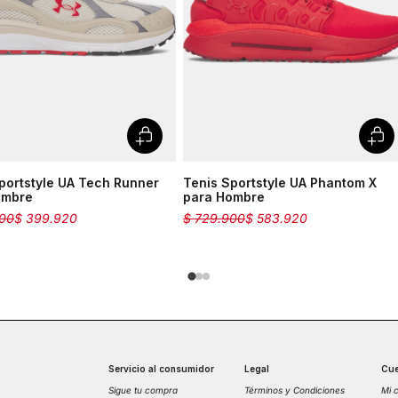
portstyle UA Tech Runner
Tenis Sportstyle UA Phantom X
ombre
para Hombre
00
$
399
.
920
$
729
.
900
$
583
.
920
Servicio al consumidor
Legal
Cue
Sigue tu compra
Términos y Condiciones
Mi 