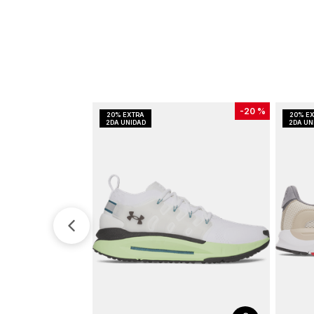
-
20 %