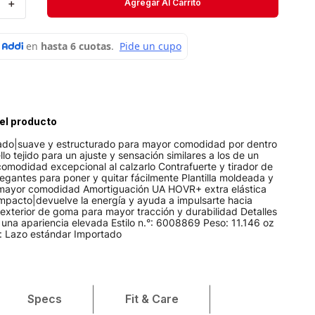
＋
Agregar Al Carrito
Short
Medias
Velociti
el producto
ado|suave y estructurado para mayor comodidad por dentro
llo tejido para un ajuste y sensación similares a los de un
comodidad excepcional al calzarlo Contrafuerte y tirador de
egantes para poner y quitar fácilmente Plantilla moldeada y
mayor comodidad Amortiguación UA HOVR+ extra elástica
impacto|devuelve la energía y ayuda a impulsarte hacia
exterior de goma para mayor tracción y durabilidad Detalles
una apariencia elevada Estilo n.°: 6008869 Peso: 11.146 oz
: Lazo estándar Importado
Specs
Fit & Care