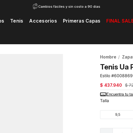
Cambios fáciles y sin costo a 90 días
os
Tenis
Accesorios
Primeras Capas
FINAL SAL
20% Extra en segunda unidad de calzado...
Ver catálogo
Hombre
Zapat
Tenis Ua
6008869
$
437
.
940
$
7
Encuentra tu ta
Talla
9,5