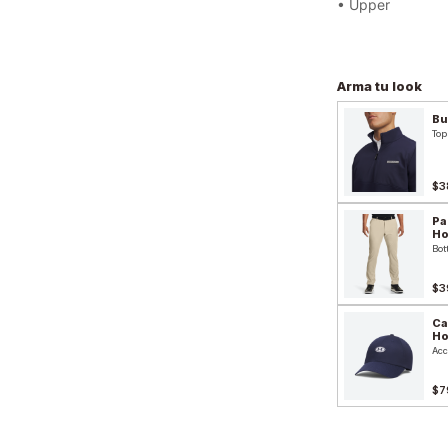
• Upper
Arma tu look
Bu
Top
$3
Pa
H
Bot
$3
Ca
H
Acc
$7