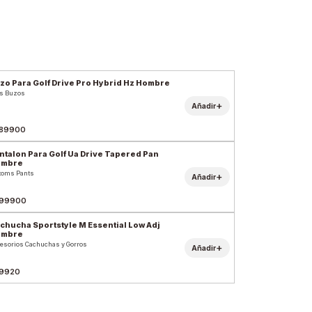
zo Para Golf Drive Pro Hybrid Hz Hombre
s Buzos
+
Añadir
89900
ntalon Para Golf Ua Drive Tapered Pan
ombre
toms Pants
+
Añadir
99900
chucha Sportstyle M Essential Low Adj
ombre
esorios Cachuchas y Gorros
+
Añadir
9920