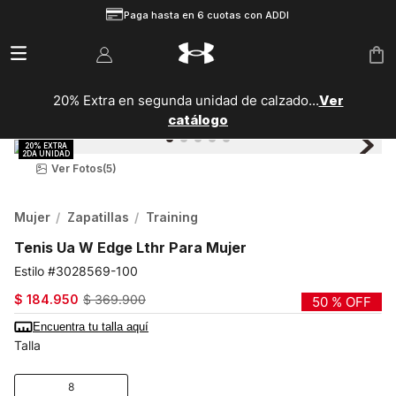
Paga hasta en 6 cuotas con ADDI
20% Extra en segunda unidad de calzado...
Ver
catálogo
Ver Fotos
(5)
Mujer
Zapatillas
Training
Tenis Ua W Edge Lthr Para Mujer
3028569-100
$
184
.
950
$
369
.
900
50 %
OFF
Encuentra tu talla aquí
Talla
8