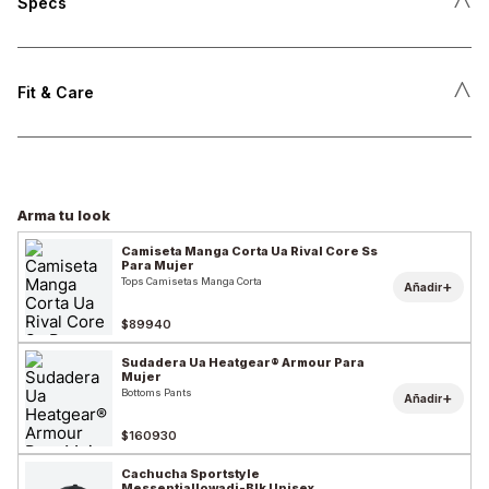
Specs
˄
Fit & Care
Arma tu look
Camiseta Manga Corta Ua Rival Core Ss
Para Mujer
Tops Camisetas Manga Corta
+
Añadir
$89940
Sudadera Ua Heatgear® Armour Para
Mujer
Bottoms Pants
+
Añadir
$160930
Cachucha Sportstyle
Messentiallowadj-Blk Unisex