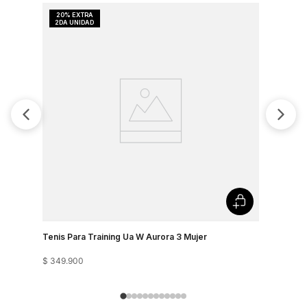
Tenis Para Training Ua W Aurora 3 Mujer
Tenis Para
$
349
.
900
$
349
.
900