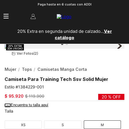
Paga hasta en 6 cuotas con ADDI
20% Extra en segunda unidad de calzado...
Ver
catálogo
Ver Fotos
(2)
Mujer
Tops
Camisetas Manga Corta
Camiseta Para Training Tech Ssv Solid Mujer
1384229-001
$
95
.
920
$
119
.
900
20 %
OFF
Encuentra tu talla aquí
Talla
XS
S
M