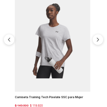
Camiseta Training Tech Pixelate SSC para Mujer
Camisetas
$
149
.
900
$
119
.
920
$
129
.
900