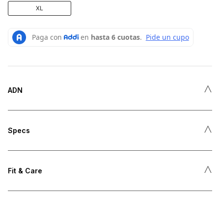
XL
˄
ADN
˄
Specs
˄
Fit & Care