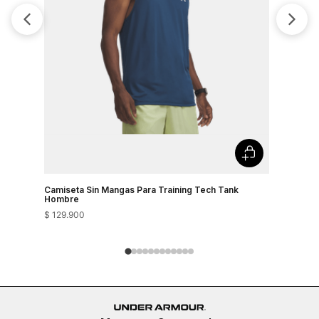
Camiseta Sin Mangas Para Training Tech Tank
Esqueleto
Hombre
$
129
.
900
$
199
.
900