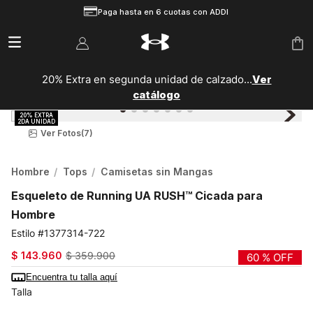
Paga hasta en 6 cuotas con ADDI
20% Extra en segunda unidad de calzado...
Ver
catálogo
Ver Fotos
(7)
Hombre
Tops
Camisetas sin Mangas
Esqueleto de Running UA RUSH™ Cicada para
Hombre
1377314-722
$
143
.
960
$
359
.
900
60 %
OFF
Encuentra tu talla aquí
Talla