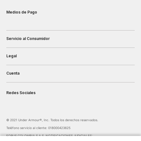
Medios de Pago
Servicio al Consumidor
Legal
Cuenta
Redes Sociales
©️ 2021 Under Armour®️, Inc. Todos los derechos reservados.
Teléfono servicio al cliente: 018000423625
FORUS COLOMBIA S.A.S. NOTIFICACIONES JUDICIALES:
notificaciones@forus.com.co
| Av. Carrera 45 Nº 108-27 BOGOTÁ COLOMBIA